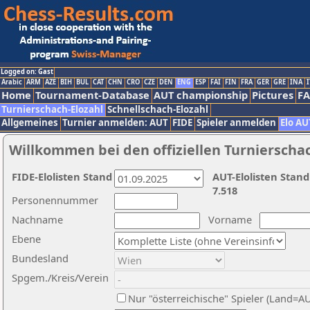
Logged on: Gast
Arabic
ARM
AZE
BIH
BUL
CAT
CHN
CRO
CZE
DEN
ENG
ESP
FAI
FIN
FRA
GER
GRE
INA
I
Home
Tournament-Database
AUT championship
Pictures
F
Turnierschach-Elozahl
Schnellschach-Elozahl
Allgemeines
Turnier anmelden: AUT
FIDE
Spieler anmelden
Elo AU
Willkommen bei den offiziellen Turnierscha
FIDE-Elolisten Stand
AUT-Elolisten Stand
7.518
Personennummer
Nachname
Vorname
Ebene
Bundesland
Spgem./Kreis/Verein
Nur "österreichische" Spieler (Land=A