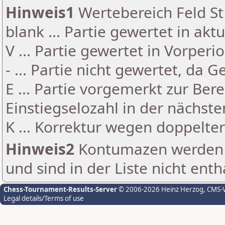
Hinweis1
Wertebereich Feld St 
blank ... Partie gewertet in akt
V ... Partie gewertet in Vorperi
- ... Partie nicht gewertet, da 
E ... Partie vorgemerkt zur Be
Einstiegselozahl in der nächst
K ... Korrektur wegen doppelt
Hinweis2
Kontumazen werden g
und sind in der Liste nicht enth
Chess-Tournament-Results-Server
© 2006-2026 Heinz Herzog
, CMS-
Legal details/Terms of use