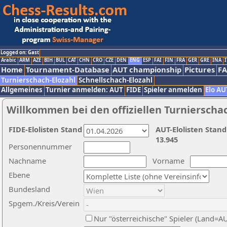
Logged on: Gast
Arabic
ARM
AZE
BIH
BUL
CAT
CHN
CRO
CZE
DEN
ENG
ESP
FAI
FIN
FRA
GER
GRE
INA
I
Home
Tournament-Database
AUT championship
Pictures
F
Turnierschach-Elozahl
Schnellschach-Elozahl
Allgemeines
Turnier anmelden: AUT
FIDE
Spieler anmelden
Elo AU
Willkommen bei den offiziellen Turnierscha
FIDE-Elolisten Stand
AUT-Elolisten Stand
13.945
Personennummer
Nachname
Vorname
Ebene
Bundesland
Spgem./Kreis/Verein
Nur "österreichische" Spieler (Land=A