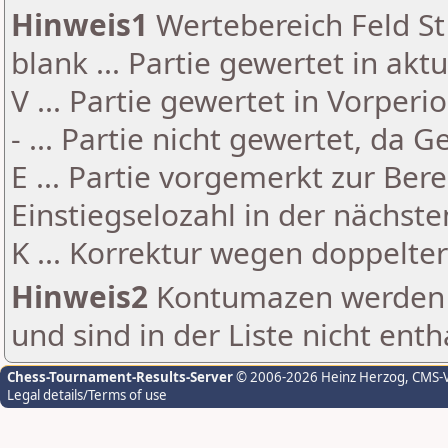
Hinweis1
Wertebereich Feld St 
blank ... Partie gewertet in akt
V ... Partie gewertet in Vorperi
- ... Partie nicht gewertet, da 
E ... Partie vorgemerkt zur Be
Einstiegselozahl in der nächst
K ... Korrektur wegen doppelt
Hinweis2
Kontumazen werden g
und sind in der Liste nicht enth
Chess-Tournament-Results-Server
© 2006-2026 Heinz Herzog
, CMS-
Legal details/Terms of use