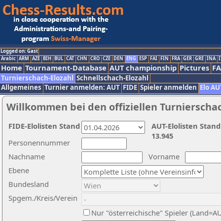
Logged on: Gast
Arabic
ARM
AZE
BIH
BUL
CAT
CHN
CRO
CZE
DEN
ENG
ESP
FAI
FIN
FRA
GER
GRE
INA
I
Home
Tournament-Database
AUT championship
Pictures
F
Turnierschach-Elozahl
Schnellschach-Elozahl
Allgemeines
Turnier anmelden: AUT
FIDE
Spieler anmelden
Elo AU
Willkommen bei den offiziellen Turnierscha
FIDE-Elolisten Stand
AUT-Elolisten Stand
13.945
Personennummer
Nachname
Vorname
Ebene
Bundesland
Spgem./Kreis/Verein
Nur "österreichische" Spieler (Land=A