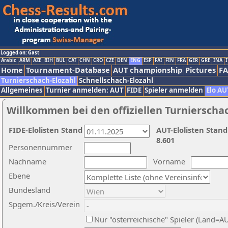
Logged on: Gast
Arabic
ARM
AZE
BIH
BUL
CAT
CHN
CRO
CZE
DEN
ENG
ESP
FAI
FIN
FRA
GER
GRE
INA
I
Home
Tournament-Database
AUT championship
Pictures
F
Turnierschach-Elozahl
Schnellschach-Elozahl
Allgemeines
Turnier anmelden: AUT
FIDE
Spieler anmelden
Elo AU
Willkommen bei den offiziellen Turnierscha
FIDE-Elolisten Stand
AUT-Elolisten Stand
8.601
Personennummer
Nachname
Vorname
Ebene
Bundesland
Spgem./Kreis/Verein
Nur "österreichische" Spieler (Land=A