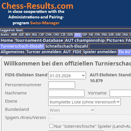
Logged on: Gast
Arabic
ARM
AZE
BIH
BUL
CAT
CHN
CRO
CZE
DEN
ENG
ESP
FAI
FIN
FRA
GER
GRE
INA
I
Home
Tournament-Database
AUT championship
Pictures
F
Turnierschach-Elozahl
Schnellschach-Elozahl
Allgemeines
Turnier anmelden: AUT
FIDE
Spieler anmelden
Elo AU
Willkommen bei den offiziellen Turnierscha
FIDE-Elolisten Stand
AUT-Elolisten Stand
10.879
Personennummer
Nachname
Vorname
Ebene
Bundesland
Spgem./Kreis/Verein
Nur "österreichische" Spieler (Land=A