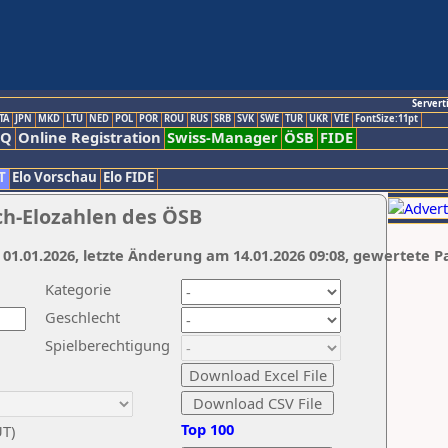
Servert
TA
JPN
MKD
LTU
NED
POL
POR
ROU
RUS
SRB
SVK
SWE
TUR
UKR
VIE
FontSize:11pt
AQ
Online Registration
Swiss-Manager
ÖSB
FIDE
T
Elo Vorschau
Elo FIDE
ch-Elozahlen des ÖSB
 01.01.2026, letzte Änderung am 14.01.2026 09:08, gewertete P
Kategorie
Geschlecht
Spielberechtigung
Top 100
UT)