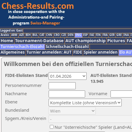
Logged on: Gast
Arabic
ARM
AZE
BIH
BUL
CAT
CHN
CRO
CZE
DEN
ENG
ESP
FAI
FIN
FRA
GER
GRE
INA
I
Home
Tournament-Database
AUT championship
Pictures
F
Turnierschach-Elozahl
Schnellschach-Elozahl
Allgemeines
Turnier anmelden: AUT
FIDE
Spieler anmelden
Elo AU
Willkommen bei den offiziellen Turnierscha
FIDE-Elolisten Stand
AUT-Elolisten Stand
13.945
Personennummer
Nachname
Vorname
Ebene
Bundesland
Spgem./Kreis/Verein
Nur "österreichische" Spieler (Land=A