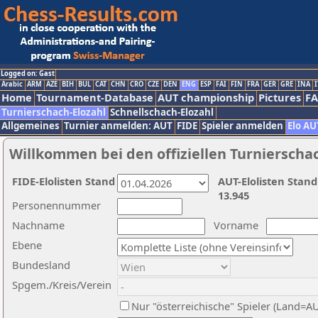
Logged on: Gast
Arabic
ARM
AZE
BIH
BUL
CAT
CHN
CRO
CZE
DEN
ENG
ESP
FAI
FIN
FRA
GER
GRE
INA
I
Home
Tournament-Database
AUT championship
Pictures
F
Turnierschach-Elozahl
Schnellschach-Elozahl
Allgemeines
Turnier anmelden: AUT
FIDE
Spieler anmelden
Elo AU
Willkommen bei den offiziellen Turnierscha
FIDE-Elolisten Stand
AUT-Elolisten Stand
13.945
Personennummer
Nachname
Vorname
Ebene
Bundesland
Spgem./Kreis/Verein
Nur "österreichische" Spieler (Land=A