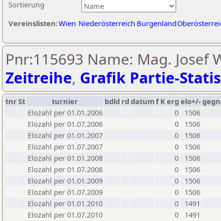
Sortierung
Vereinslisten:
Wien
Niederösterreich
Burgenland
Oberösterrei
Pnr:115693 Name: Mag. Josef W
Zeitreihe
,
Grafik Partie-Statis
tnr
St
turnier
bdld
rd
datum
f
K
erg
elo+/-
gegn
Elozahl per 01.01.2006
0
1506
Elozahl per 01.07.2006
0
1506
Elozahl per 01.01.2007
0
1506
Elozahl per 01.07.2007
0
1506
Elozahl per 01.01.2008
0
1506
Elozahl per 01.07.2008
0
1506
Elozahl per 01.01.2009
0
1506
Elozahl per 01.07.2009
0
1506
Elozahl per 01.01.2010
0
1491
Elozahl per 01.07.2010
0
1491