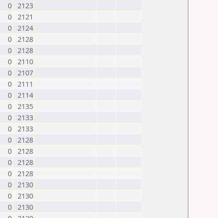
0
2123
0
2121
0
2124
0
2128
0
2128
0
2110
0
2107
0
2111
0
2114
0
2135
0
2133
0
2133
0
2128
0
2128
0
2128
0
2128
0
2130
0
2130
0
2130