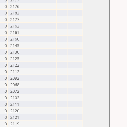
0
2176
0
2182
0
2177
0
2162
0
2161
0
2160
0
2145
0
2130
0
2125
0
2122
0
2112
0
2092
0
2068
0
2072
0
2102
0
2111
0
2120
0
2121
0
2119