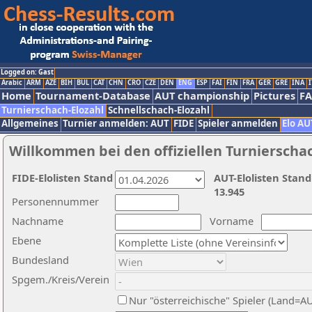
Logged on: Gast
Arabic
ARM
AZE
BIH
BUL
CAT
CHN
CRO
CZE
DEN
ENG
ESP
FAI
FIN
FRA
GER
GRE
INA
I
Home
Tournament-Database
AUT championship
Pictures
F
Turnierschach-Elozahl
Schnellschach-Elozahl
Allgemeines
Turnier anmelden: AUT
FIDE
Spieler anmelden
Elo AU
Willkommen bei den offiziellen Turnierscha
FIDE-Elolisten Stand
AUT-Elolisten Stand
13.945
Personennummer
Nachname
Vorname
Ebene
Bundesland
Spgem./Kreis/Verein
Nur "österreichische" Spieler (Land=A