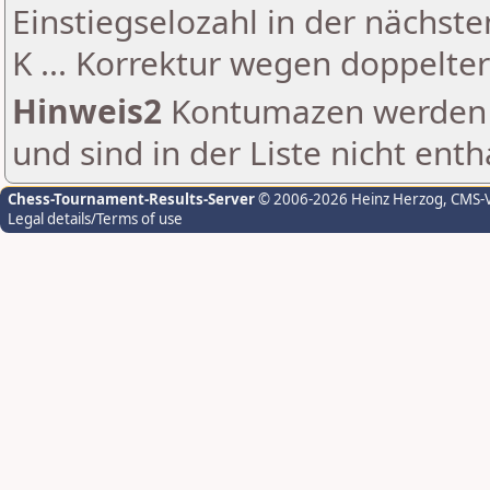
Einstiegselozahl in der nächst
K ... Korrektur wegen doppelt
Hinweis2
Kontumazen werden g
und sind in der Liste nicht enth
Chess-Tournament-Results-Server
© 2006-2026 Heinz Herzog
, CMS-
Legal details/Terms of use