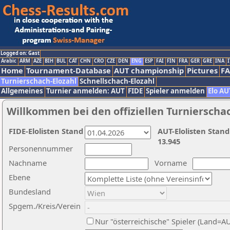
Logged on: Gast
Arabic
ARM
AZE
BIH
BUL
CAT
CHN
CRO
CZE
DEN
ENG
ESP
FAI
FIN
FRA
GER
GRE
INA
I
Home
Tournament-Database
AUT championship
Pictures
F
Turnierschach-Elozahl
Schnellschach-Elozahl
Allgemeines
Turnier anmelden: AUT
FIDE
Spieler anmelden
Elo AU
Willkommen bei den offiziellen Turnierscha
FIDE-Elolisten Stand
AUT-Elolisten Stand
13.945
Personennummer
Nachname
Vorname
Ebene
Bundesland
Spgem./Kreis/Verein
Nur "österreichische" Spieler (Land=A