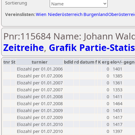
Sortierung
Vereinslisten:
Wien
Niederösterreich
Burgenland
Oberösterrei
Pnr:115684 Name: Johann Wald
Zeitreihe
,
Grafik Partie-Statis
tnr
St
turnier
bdld
rd
datum
f
K
erg
elo+/-
gegn
Elozahl per 01.01.2006
0
1401
Elozahl per 01.07.2006
0
1385
Elozahl per 01.01.2007
0
1361
Elozahl per 01.07.2007
0
1353
Elozahl per 01.01.2008
0
1411
Elozahl per 01.07.2008
0
1464
Elozahl per 01.01.2009
0
1451
Elozahl per 01.07.2009
0
1417
Elozahl per 01.01.2010
0
1417
Elozahl per 01.07.2010
0
1397