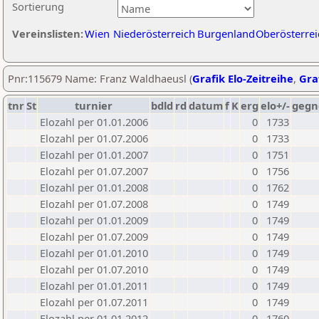
Sortierung
Vereinslisten:
Wien
Niederösterreich
Burgenland
Oberösterrei
Pnr:115679 Name: Franz Waldhaeusl (
Grafik Elo-Zeitreihe
,
Graf
tnr
St
turnier
bdld
rd
datum
f
K
erg
elo+/-
gegn
Elozahl per 01.01.2006
0
1733
Elozahl per 01.07.2006
0
1733
Elozahl per 01.01.2007
0
1751
Elozahl per 01.07.2007
0
1756
Elozahl per 01.01.2008
0
1762
Elozahl per 01.07.2008
0
1749
Elozahl per 01.01.2009
0
1749
Elozahl per 01.07.2009
0
1749
Elozahl per 01.01.2010
0
1749
Elozahl per 01.07.2010
0
1749
Elozahl per 01.01.2011
0
1749
Elozahl per 01.07.2011
0
1749
Elozahl per 01.01.2012
0
1760