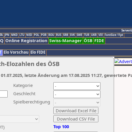
Servert
TA
JPN
MKD
LTU
NED
POL
POR
ROU
RUS
SRB
SVK
SWE
TUR
UKR
VIE
FontSize:11pt
AQ
Online Registration
Swiss-Manager
ÖSB
FIDE
T
Elo Vorschau
Elo FIDE
ch-Elozahlen des ÖSB
 01.07.2025, letzte Änderung am 17.08.2025 11:27, gewertete P
Kategorie
Geschlecht
Spielberechtigung
Top 100
UT)