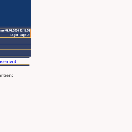
ime 09.08.2026 13:18:52
Login
Logout
artien: