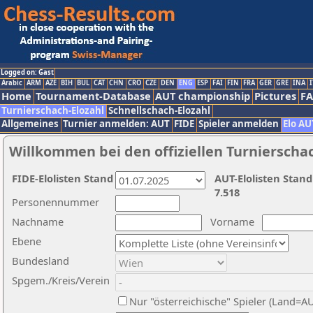
Logged on: Gast
Arabic
ARM
AZE
BIH
BUL
CAT
CHN
CRO
CZE
DEN
ENG
ESP
FAI
FIN
FRA
GER
GRE
INA
I
Home
Tournament-Database
AUT championship
Pictures
F
Turnierschach-Elozahl
Schnellschach-Elozahl
Allgemeines
Turnier anmelden: AUT
FIDE
Spieler anmelden
Elo AU
Willkommen bei den offiziellen Turnierscha
FIDE-Elolisten Stand
AUT-Elolisten Stand
7.518
Personennummer
Nachname
Vorname
Ebene
Bundesland
Spgem./Kreis/Verein
Nur "österreichische" Spieler (Land=A