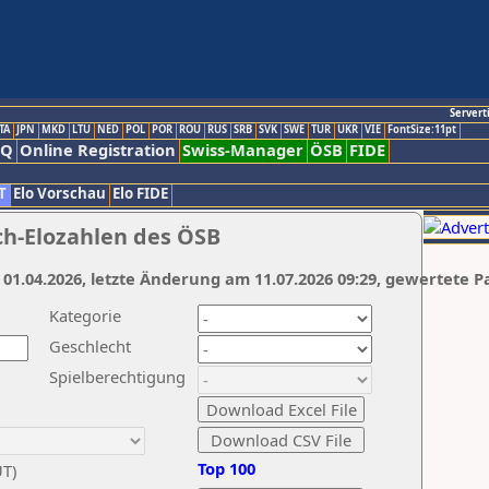
Servert
TA
JPN
MKD
LTU
NED
POL
POR
ROU
RUS
SRB
SVK
SWE
TUR
UKR
VIE
FontSize:11pt
AQ
Online Registration
Swiss-Manager
ÖSB
FIDE
T
Elo Vorschau
Elo FIDE
ch-Elozahlen des ÖSB
 01.04.2026, letzte Änderung am 11.07.2026 09:29, gewertete P
Kategorie
Geschlecht
Spielberechtigung
Top 100
UT)