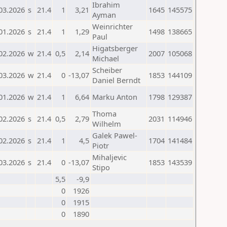
Ibrahim
03.2026
s
21.4
1
3,21
1645
145575
Ayman
Weinrichter
01.2026
s
21.4
1
1,29
1498
138665
Paul
Higatsberger
02.2026
w
21.4
0,5
2,14
2007
105068
Michael
Scheiber
03.2026
w
21.4
0
-13,07
1853
144109
Daniel Berndt
01.2026
w
21.4
1
6,64
Marku Anton
1798
129387
Thoma
02.2026
s
21.4
0,5
2,79
2031
114946
Wilhelm
Galek Pawel-
02.2026
s
21.4
1
4,5
1704
141484
Piotr
Mihaljevic
03.2026
s
21.4
0
-13,07
1853
143539
Stipo
5,5
-9,9
0
1926
0
1915
0
1890