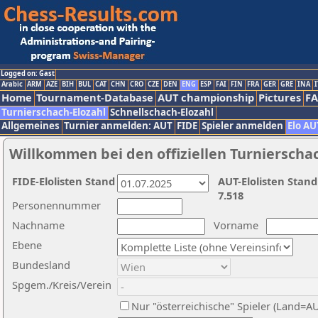
Logged on: Gast
Arabic
ARM
AZE
BIH
BUL
CAT
CHN
CRO
CZE
DEN
ENG
ESP
FAI
FIN
FRA
GER
GRE
INA
I
Home
Tournament-Database
AUT championship
Pictures
F
Turnierschach-Elozahl
Schnellschach-Elozahl
Allgemeines
Turnier anmelden: AUT
FIDE
Spieler anmelden
Elo AU
Willkommen bei den offiziellen Turnierscha
FIDE-Elolisten Stand
AUT-Elolisten Stand
7.518
Personennummer
Nachname
Vorname
Ebene
Bundesland
Spgem./Kreis/Verein
Nur "österreichische" Spieler (Land=A