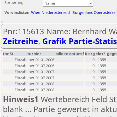
Sortierung
Vereinslisten:
Wien
Niederösterreich
Burgenland
Oberösterrei
Pnr:115613 Name: Bernhard W
Zeitreihe
,
Grafik Partie-Statis
tnr
St
turnier
bdld
rd
datum
f
K
erg
elo+/-
gegn
Elozahl per 01.01.2006
0
1355
Elozahl per 01.07.2006
0
1355
Elozahl per 01.01.2007
0
1355
Elozahl per 01.07.2007
0
1355
Elozahl per 01.01.2008
0
1355
Elozahl per 01.07.2008
0
1355
Hinweis1
Wertebereich Feld St 
blank ... Partie gewertet in akt