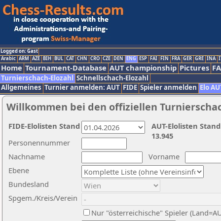
Logged on: Gast
Arabic
ARM
AZE
BIH
BUL
CAT
CHN
CRO
CZE
DEN
ENG
ESP
FAI
FIN
FRA
GER
GRE
INA
I
Home
Tournament-Database
AUT championship
Pictures
F
Turnierschach-Elozahl
Schnellschach-Elozahl
Allgemeines
Turnier anmelden: AUT
FIDE
Spieler anmelden
Elo AU
Willkommen bei den offiziellen Turnierscha
FIDE-Elolisten Stand
AUT-Elolisten Stand
13.945
Personennummer
Nachname
Vorname
Ebene
Bundesland
Spgem./Kreis/Verein
Nur "österreichische" Spieler (Land=A