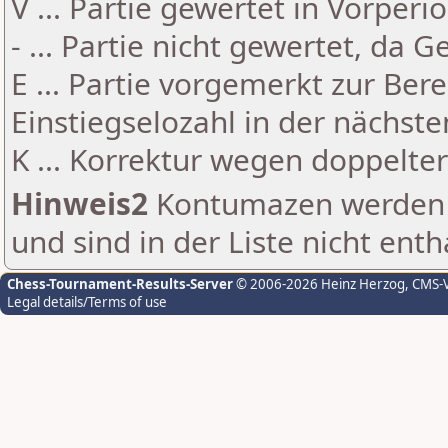
V ... Partie gewertet in Vorperi
- ... Partie nicht gewertet, da 
E ... Partie vorgemerkt zur Be
Einstiegselozahl in der nächst
K ... Korrektur wegen doppelt
Hinweis2
Kontumazen werden g
und sind in der Liste nicht enth
Chess-Tournament-Results-Server
© 2006-2026 Heinz Herzog
, CMS-
Legal details/Terms of use