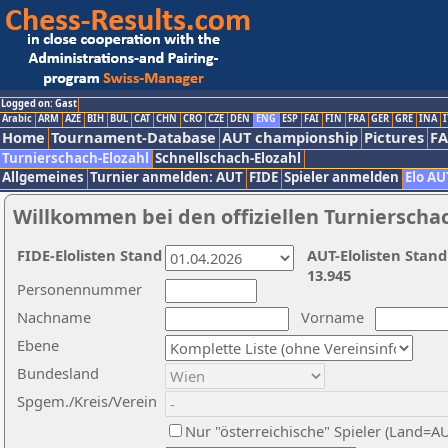
Logged on: Gast
Arabic
ARM
AZE
BIH
BUL
CAT
CHN
CRO
CZE
DEN
ENG
ESP
FAI
FIN
FRA
GER
GRE
INA
I
Home
Tournament-Database
AUT championship
Pictures
F
Turnierschach-Elozahl
Schnellschach-Elozahl
Allgemeines
Turnier anmelden: AUT
FIDE
Spieler anmelden
Elo AU
Willkommen bei den offiziellen Turnierscha
FIDE-Elolisten Stand
AUT-Elolisten Stand
13.945
Personennummer
Nachname
Vorname
Ebene
Bundesland
Spgem./Kreis/Verein
Nur "österreichische" Spieler (Land=A