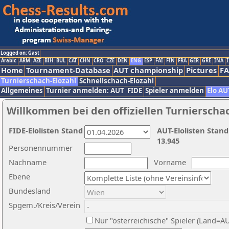
Logged on: Gast
Arabic
ARM
AZE
BIH
BUL
CAT
CHN
CRO
CZE
DEN
ENG
ESP
FAI
FIN
FRA
GER
GRE
INA
I
Home
Tournament-Database
AUT championship
Pictures
F
Turnierschach-Elozahl
Schnellschach-Elozahl
Allgemeines
Turnier anmelden: AUT
FIDE
Spieler anmelden
Elo AU
Willkommen bei den offiziellen Turnierscha
FIDE-Elolisten Stand
AUT-Elolisten Stand
13.945
Personennummer
Nachname
Vorname
Ebene
Bundesland
Spgem./Kreis/Verein
Nur "österreichische" Spieler (Land=A