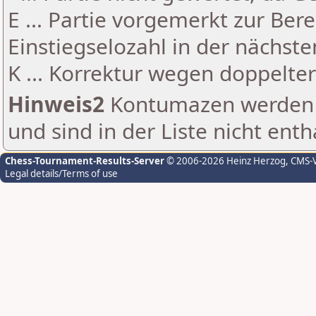
E ... Partie vorgemerkt zur Be
Einstiegselozahl in der nächst
K ... Korrektur wegen doppelt
Hinweis2
Kontumazen werden g
und sind in der Liste nicht enth
Chess-Tournament-Results-Server
© 2006-2026 Heinz Herzog
, CMS-
Legal details/Terms of use