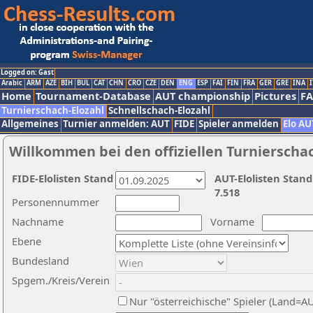
Logged on: Gast
Arabic
ARM
AZE
BIH
BUL
CAT
CHN
CRO
CZE
DEN
ENG
ESP
FAI
FIN
FRA
GER
GRE
INA
I
Home
Tournament-Database
AUT championship
Pictures
F
Turnierschach-Elozahl
Schnellschach-Elozahl
Allgemeines
Turnier anmelden: AUT
FIDE
Spieler anmelden
Elo AU
Willkommen bei den offiziellen Turnierscha
FIDE-Elolisten Stand
AUT-Elolisten Stand
7.518
Personennummer
Nachname
Vorname
Ebene
Bundesland
Spgem./Kreis/Verein
Nur "österreichische" Spieler (Land=A