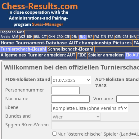
Logged on: Gast
Arabic
ARM
AZE
BIH
BUL
CAT
CHN
CRO
CZE
DEN
ENG
ESP
FAI
FIN
FRA
GER
GRE
INA
I
Home
Tournament-Database
AUT championship
Pictures
F
Turnierschach-Elozahl
Schnellschach-Elozahl
Allgemeines
Turnier anmelden: AUT
FIDE
Spieler anmelden
Elo AU
Willkommen bei den offiziellen Turnierscha
FIDE-Elolisten Stand
AUT-Elolisten Stand
7.518
Personennummer
Nachname
Vorname
Ebene
Bundesland
Spgem./Kreis/Verein
Nur "österreichische" Spieler (Land=A