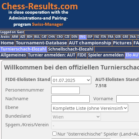
Logged on: Gast
Arabic
ARM
AZE
BIH
BUL
CAT
CHN
CRO
CZE
DEN
ENG
ESP
FAI
FIN
FRA
GER
GRE
INA
I
Home
Tournament-Database
AUT championship
Pictures
F
Turnierschach-Elozahl
Schnellschach-Elozahl
Allgemeines
Turnier anmelden: AUT
FIDE
Spieler anmelden
Elo AU
Willkommen bei den offiziellen Turnierscha
FIDE-Elolisten Stand
AUT-Elolisten Stand
7.518
Personennummer
Nachname
Vorname
Ebene
Bundesland
Spgem./Kreis/Verein
Nur "österreichische" Spieler (Land=A