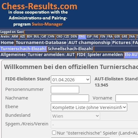
Logged on: Gast
Arabic
ARM
AZE
BIH
BUL
CAT
CHN
CRO
CZE
DEN
ENG
ESP
FAI
FIN
FRA
GER
GRE
INA
I
Home
Tournament-Database
AUT championship
Pictures
F
Turnierschach-Elozahl
Schnellschach-Elozahl
Allgemeines
Turnier anmelden: AUT
FIDE
Spieler anmelden
Elo AU
Willkommen bei den offiziellen Turnierscha
FIDE-Elolisten Stand
AUT-Elolisten Stand
13.945
Personennummer
Nachname
Vorname
Ebene
Bundesland
Spgem./Kreis/Verein
Nur "österreichische" Spieler (Land=A