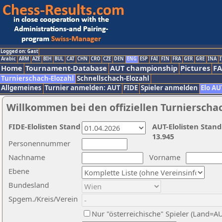
Logged on: Gast
Arabic
ARM
AZE
BIH
BUL
CAT
CHN
CRO
CZE
DEN
ENG
ESP
FAI
FIN
FRA
GER
GRE
INA
I
Home
Tournament-Database
AUT championship
Pictures
F
Turnierschach-Elozahl
Schnellschach-Elozahl
Allgemeines
Turnier anmelden: AUT
FIDE
Spieler anmelden
Elo AU
Willkommen bei den offiziellen Turnierscha
FIDE-Elolisten Stand
AUT-Elolisten Stand
13.945
Personennummer
Nachname
Vorname
Ebene
Bundesland
Spgem./Kreis/Verein
Nur "österreichische" Spieler (Land=A