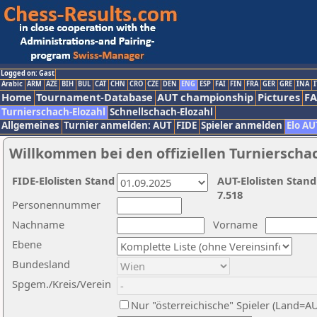
Logged on: Gast
Arabic
ARM
AZE
BIH
BUL
CAT
CHN
CRO
CZE
DEN
ENG
ESP
FAI
FIN
FRA
GER
GRE
INA
I
Home
Tournament-Database
AUT championship
Pictures
F
Turnierschach-Elozahl
Schnellschach-Elozahl
Allgemeines
Turnier anmelden: AUT
FIDE
Spieler anmelden
Elo AU
Willkommen bei den offiziellen Turnierscha
FIDE-Elolisten Stand
AUT-Elolisten Stand
7.518
Personennummer
Nachname
Vorname
Ebene
Bundesland
Spgem./Kreis/Verein
Nur "österreichische" Spieler (Land=A