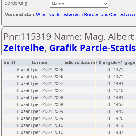
Sortierung
Vereinslisten:
Wien
Niederösterreich
Burgenland
Oberösterrei
Pnr:115319 Name: Mag. Albert 
Zeitreihe
,
Grafik Partie-Statis
tnr
St
turnier
bdld
rd
datum
f
K
erg
elo+/-
gegn
Elozahl per 01.01.2006
0
1471
Elozahl per 01.07.2006
0
1471
Elozahl per 01.01.2007
0
1494
Elozahl per 01.07.2007
0
1516
Elozahl per 01.01.2008
0
1493
Elozahl per 01.07.2008
0
1467
Elozahl per 01.01.2009
0
1445
Elozahl per 01.07.2009
0
1426
Elozahl per 01.01.2010
0
1413
Elozahl per 01.07.2010
0
1437