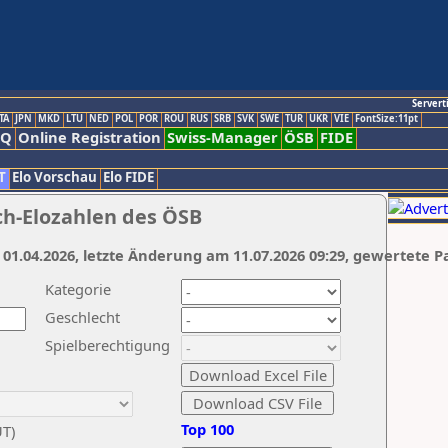
Servert
TA
JPN
MKD
LTU
NED
POL
POR
ROU
RUS
SRB
SVK
SWE
TUR
UKR
VIE
FontSize:11pt
AQ
Online Registration
Swiss-Manager
ÖSB
FIDE
T
Elo Vorschau
Elo FIDE
ch-Elozahlen des ÖSB
 01.04.2026, letzte Änderung am 11.07.2026 09:29, gewertete P
Kategorie
Geschlecht
Spielberechtigung
Top 100
UT)