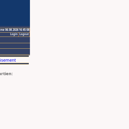
ime 06.08.2026 16:45:08
Login
Logout
artien: