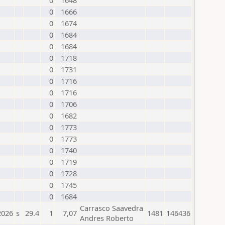
0
1648
0
1666
0
1674
0
1684
0
1684
0
1718
0
1731
0
1716
0
1716
0
1706
0
1682
0
1773
0
1773
0
1740
0
1719
0
1728
0
1745
0
1684
Carrasco Saavedra
2026
s
29.4
1
7,07
1481
146436
Andres Roberto