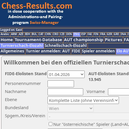
Logged on: Gast
Arabic
ARM
AZE
BIH
BUL
CAT
CHN
CRO
CZE
DEN
ENG
ESP
FAI
FIN
FRA
GER
GRE
INA
I
Home
Tournament-Database
AUT championship
Pictures
F
Turnierschach-Elozahl
Schnellschach-Elozahl
Allgemeines
Turnier anmelden: AUT
FIDE
Spieler anmelden
Elo AU
Willkommen bei den offiziellen Turnierscha
FIDE-Elolisten Stand
AUT-Elolisten Stand
13.945
Personennummer
Nachname
Vorname
Ebene
Bundesland
Spgem./Kreis/Verein
Nur "österreichische" Spieler (Land=A