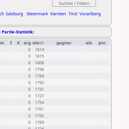
ch
Salzburg
Steiermark
Kärnten
Tirol
Vorarlberg
 Partie-Statistik
)
um
f
K
erg
elo+/-
gegner
elo
pnr
0
1814
0
1815
0
1800
0
1796
0
1784
0
1792
0
1731
0
1727
0
1754
0
1761
0
1792
0
1793
0
1776