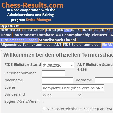
Logged on: Gast
Arabic
ARM
AZE
BIH
BUL
CAT
CHN
CRO
CZE
DEN
ENG
ESP
FAI
FIN
FRA
GER
GRE
INA
I
Home
Tournament-Database
AUT championship
Pictures
F
Turnierschach-Elozahl
Schnellschach-Elozahl
Allgemeines
Turnier anmelden: AUT
FIDE
Spieler anmelden
Elo AU
Willkommen bei den offiziellen Turnierscha
FIDE-Elolisten Stand
AUT-Elolisten Stand
6.936
Personennummer
Nachname
Vorname
Ebene
Bundesland
Spgem./Kreis/Verein
Nur "österreichische" Spieler (Land=A