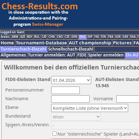
Logged on: Gast
Arabic
ARM
AZE
BIH
BUL
CAT
CHN
CRO
CZE
DEN
ENG
ESP
FAI
FIN
FRA
GER
GRE
INA
I
Home
Tournament-Database
AUT championship
Pictures
F
Turnierschach-Elozahl
Schnellschach-Elozahl
Allgemeines
Turnier anmelden: AUT
FIDE
Spieler anmelden
Elo AU
Willkommen bei den offiziellen Turnierscha
FIDE-Elolisten Stand
AUT-Elolisten Stand
13.945
Personennummer
Nachname
Vorname
Ebene
Bundesland
Spgem./Kreis/Verein
Nur "österreichische" Spieler (Land=A