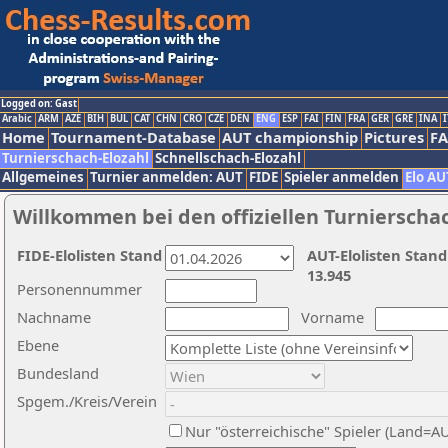
Logged on: Gast
Arabic
ARM
AZE
BIH
BUL
CAT
CHN
CRO
CZE
DEN
ENG
ESP
FAI
FIN
FRA
GER
GRE
INA
I
Home
Tournament-Database
AUT championship
Pictures
F
Turnierschach-Elozahl
Schnellschach-Elozahl
Allgemeines
Turnier anmelden: AUT
FIDE
Spieler anmelden
Elo AU
Willkommen bei den offiziellen Turnierscha
FIDE-Elolisten Stand
AUT-Elolisten Stand
13.945
Personennummer
Nachname
Vorname
Ebene
Bundesland
Spgem./Kreis/Verein
Nur "österreichische" Spieler (Land=A