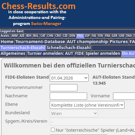
Logged on: Gast
Arabic
ARM
AZE
BIH
BUL
CAT
CHN
CRO
CZE
DEN
ENG
ESP
FAI
FIN
FRA
GER
GRE
INA
I
Home
Tournament-Database
AUT championship
Pictures
F
Turnierschach-Elozahl
Schnellschach-Elozahl
Allgemeines
Turnier anmelden: AUT
FIDE
Spieler anmelden
Elo AU
Willkommen bei den offiziellen Turnierscha
FIDE-Elolisten Stand
AUT-Elolisten Stand
13.945
Personennummer
Nachname
Vorname
Ebene
Bundesland
Spgem./Kreis/Verein
Nur "österreichische" Spieler (Land=A