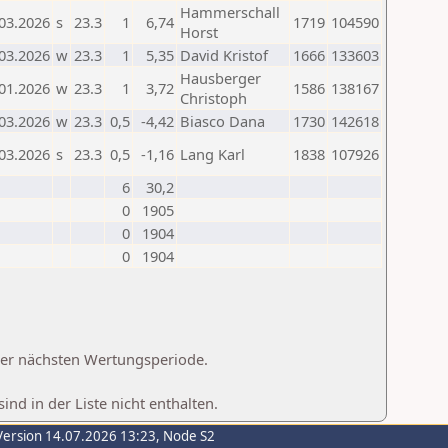
Hammerschall
03.2026
s
23.3
1
6,74
1719
104590
Horst
03.2026
w
23.3
1
5,35
David Kristof
1666
133603
Hausberger
01.2026
w
23.3
1
3,72
1586
138167
Christoph
03.2026
w
23.3
0,5
-4,42
Biasco Dana
1730
142618
03.2026
s
23.3
0,5
-1,16
Lang Karl
1838
107926
6
30,2
0
1905
0
1904
0
1904
 der nächsten Wertungsperiode.
d in der Liste nicht enthalten.
Version 14.07.2026 13:23, Node S2