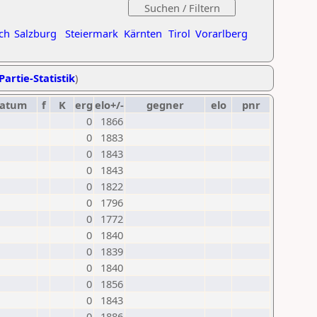
ch
Salzburg
Steiermark
Kärnten
Tirol
Vorarlberg
Partie-Statistik
)
atum
f
K
erg
elo+/-
gegner
elo
pnr
0
1866
0
1883
0
1843
0
1843
0
1822
0
1796
0
1772
0
1840
0
1839
0
1840
0
1856
0
1843
0
1886