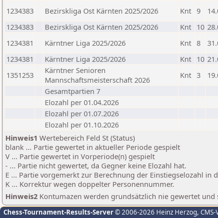
1234383
Bezirskliga Ost Kärnten 2025/2026
Knt
9
14.
1234383
Bezirskliga Ost Kärnten 2025/2026
Knt
10
28.
1234381
Kärntner Liga 2025/2026
Knt
8
31.
1234381
Kärntner Liga 2025/2026
Knt
10
21.
Kärntner Senioren
1351253
Knt
3
19.
Mannschaftsmeisterschaft 2026
Gesamtpartien 7
Elozahl per 01.04.2026
Elozahl per 01.07.2026
Elozahl per 01.10.2026
Hinweis1
Wertebereich Feld St (Status)
blank ... Partie gewertet in aktueller Periode gespielt
V ... Partie gewertet in Vorperiode(n) gespielt
- ... Partie nicht gewertet, da Gegner keine Elozahl hat.
E ... Partie vorgemerkt zur Berechnung der Einstiegselozahl in
K ... Korrektur wegen doppelter Personennummer.
Hinweis2
Kontumazen werden grundsätzlich nie gewertet und sin
Chess-Tournament-Results-Server
© 2006-2026 Heinz Herzog
, CMS-