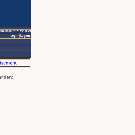
ime 06.08.2026 19:38:29
Login
Logout
artien: