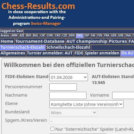
Logged on: Gast
Arabic
ARM
AZE
BIH
BUL
CAT
CHN
CRO
CZE
DEN
ENG
ESP
FAI
FIN
FRA
GER
GRE
INA
I
Home
Tournament-Database
AUT championship
Pictures
F
Turnierschach-Elozahl
Schnellschach-Elozahl
Allgemeines
Turnier anmelden: AUT
FIDE
Spieler anmelden
Elo AU
Willkommen bei den offiziellen Turnierscha
FIDE-Elolisten Stand
AUT-Elolisten Stand
13.945
Personennummer
Nachname
Vorname
Ebene
Bundesland
Spgem./Kreis/Verein
Nur "österreichische" Spieler (Land=A