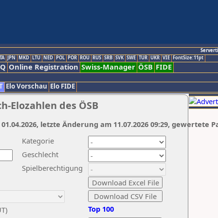
Servert
TA
JPN
MKD
LTU
NED
POL
POR
ROU
RUS
SRB
SVK
SWE
TUR
UKR
VIE
FontSize:11pt
AQ
Online Registration
Swiss-Manager
ÖSB
FIDE
T
Elo Vorschau
Elo FIDE
ch-Elozahlen des ÖSB
 01.04.2026, letzte Änderung am 11.07.2026 09:29, gewertete P
Kategorie
Geschlecht
Spielberechtigung
Top 100
UT)