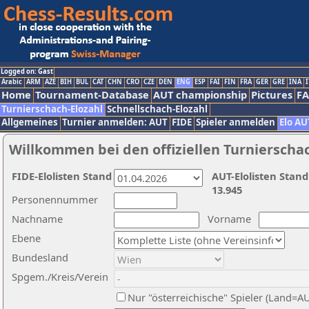
Logged on: Gast
Arabic
ARM
AZE
BIH
BUL
CAT
CHN
CRO
CZE
DEN
ENG
ESP
FAI
FIN
FRA
GER
GRE
INA
I
Home
Tournament-Database
AUT championship
Pictures
F
Turnierschach-Elozahl
Schnellschach-Elozahl
Allgemeines
Turnier anmelden: AUT
FIDE
Spieler anmelden
Elo AU
Willkommen bei den offiziellen Turnierscha
FIDE-Elolisten Stand
AUT-Elolisten Stand
13.945
Personennummer
Nachname
Vorname
Ebene
Bundesland
Spgem./Kreis/Verein
Nur "österreichische" Spieler (Land=A