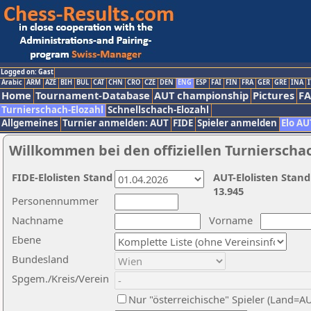
Logged on: Gast
Arabic
ARM
AZE
BIH
BUL
CAT
CHN
CRO
CZE
DEN
ENG
ESP
FAI
FIN
FRA
GER
GRE
INA
I
Home
Tournament-Database
AUT championship
Pictures
F
Turnierschach-Elozahl
Schnellschach-Elozahl
Allgemeines
Turnier anmelden: AUT
FIDE
Spieler anmelden
Elo AU
Willkommen bei den offiziellen Turnierscha
FIDE-Elolisten Stand
AUT-Elolisten Stand
13.945
Personennummer
Nachname
Vorname
Ebene
Bundesland
Spgem./Kreis/Verein
Nur "österreichische" Spieler (Land=A