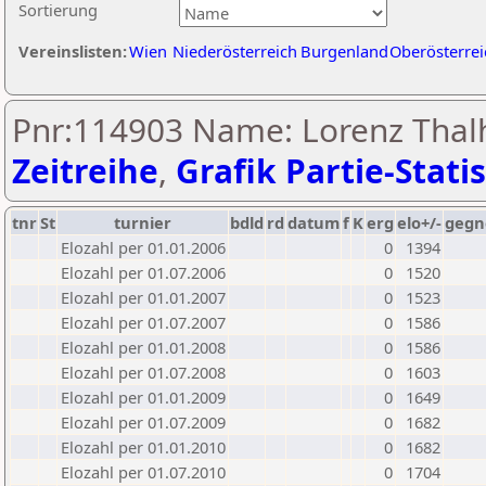
Sortierung
Vereinslisten:
Wien
Niederösterreich
Burgenland
Oberösterrei
Pnr:114903 Name: Lorenz Tha
Zeitreihe
,
Grafik Partie-Statis
tnr
St
turnier
bdld
rd
datum
f
K
erg
elo+/-
gegn
Elozahl per 01.01.2006
0
1394
Elozahl per 01.07.2006
0
1520
Elozahl per 01.01.2007
0
1523
Elozahl per 01.07.2007
0
1586
Elozahl per 01.01.2008
0
1586
Elozahl per 01.07.2008
0
1603
Elozahl per 01.01.2009
0
1649
Elozahl per 01.07.2009
0
1682
Elozahl per 01.01.2010
0
1682
Elozahl per 01.07.2010
0
1704