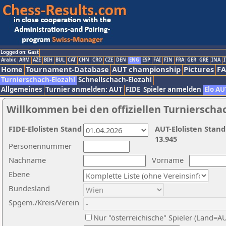
Logged on: Gast
Arabic
ARM
AZE
BIH
BUL
CAT
CHN
CRO
CZE
DEN
ENG
ESP
FAI
FIN
FRA
GER
GRE
INA
I
Home
Tournament-Database
AUT championship
Pictures
F
Turnierschach-Elozahl
Schnellschach-Elozahl
Allgemeines
Turnier anmelden: AUT
FIDE
Spieler anmelden
Elo AU
Willkommen bei den offiziellen Turnierscha
FIDE-Elolisten Stand
AUT-Elolisten Stand
13.945
Personennummer
Nachname
Vorname
Ebene
Bundesland
Spgem./Kreis/Verein
Nur "österreichische" Spieler (Land=A