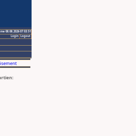
ime 08.08.2026 07:03:51
Login
Logout
artien: