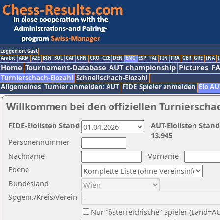
Logged on: Gast
Arabic
ARM
AZE
BIH
BUL
CAT
CHN
CRO
CZE
DEN
ENG
ESP
FAI
FIN
FRA
GER
GRE
INA
I
Home
Tournament-Database
AUT championship
Pictures
F
Turnierschach-Elozahl
Schnellschach-Elozahl
Allgemeines
Turnier anmelden: AUT
FIDE
Spieler anmelden
Elo AU
Willkommen bei den offiziellen Turnierscha
FIDE-Elolisten Stand
AUT-Elolisten Stand
13.945
Personennummer
Nachname
Vorname
Ebene
Bundesland
Spgem./Kreis/Verein
Nur "österreichische" Spieler (Land=A