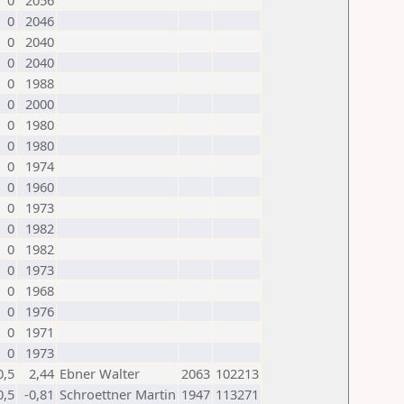
0
2056
0
2046
0
2040
0
2040
0
1988
0
2000
0
1980
0
1980
0
1974
0
1960
0
1973
0
1982
0
1982
0
1973
0
1968
0
1976
0
1971
0
1973
0,5
2,44
Ebner Walter
2063
102213
0,5
-0,81
Schroettner Martin
1947
113271