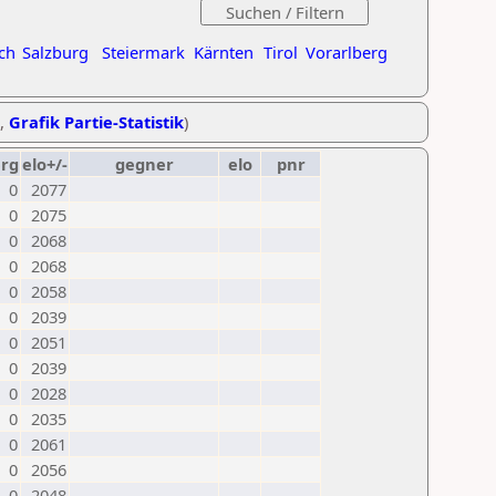
ch
Salzburg
Steiermark
Kärnten
Tirol
Vorarlberg
,
Grafik Partie-Statistik
)
erg
elo+/-
gegner
elo
pnr
0
2077
0
2075
0
2068
0
2068
0
2058
0
2039
0
2051
0
2039
0
2028
0
2035
0
2061
0
2056
0
2048