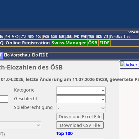
Servert
TA
JPN
MKD
LTU
NED
POL
POR
ROU
RUS
SRB
SVK
SWE
TUR
UKR
VIE
FontSize:11pt
AQ
Online Registration
Swiss-Manager
ÖSB
FIDE
T
Elo Vorschau
Elo FIDE
ch-Elozahlen des ÖSB
 01.04.2026, letzte Änderung am 11.07.2026 09:29, gewertete P
Kategorie
Geschlecht
Spielberechtigung
Top 100
UT)