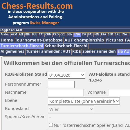
Logged on: Gast
Arabic
ARM
AZE
BIH
BUL
CAT
CHN
CRO
CZE
DEN
ENG
ESP
FAI
FIN
FRA
GER
GRE
INA
I
Home
Tournament-Database
AUT championship
Pictures
F
Turnierschach-Elozahl
Schnellschach-Elozahl
Allgemeines
Turnier anmelden: AUT
FIDE
Spieler anmelden
Elo AU
Willkommen bei den offiziellen Turnierscha
FIDE-Elolisten Stand
AUT-Elolisten Stand
13.945
Personennummer
Nachname
Vorname
Ebene
Bundesland
Spgem./Kreis/Verein
Nur "österreichische" Spieler (Land=A