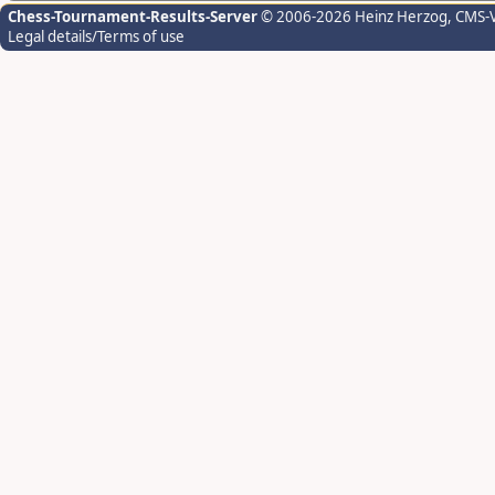
Chess-Tournament-Results-Server
© 2006-2026 Heinz Herzog
, CMS-
Legal details/Terms of use