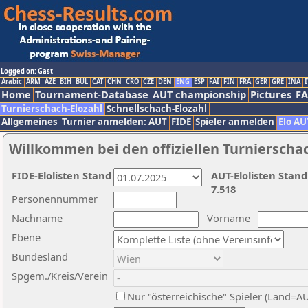
Logged on: Gast
Arabic
ARM
AZE
BIH
BUL
CAT
CHN
CRO
CZE
DEN
ENG
ESP
FAI
FIN
FRA
GER
GRE
INA
I
Home
Tournament-Database
AUT championship
Pictures
F
Turnierschach-Elozahl
Schnellschach-Elozahl
Allgemeines
Turnier anmelden: AUT
FIDE
Spieler anmelden
Elo AU
Willkommen bei den offiziellen Turnierscha
FIDE-Elolisten Stand
AUT-Elolisten Stand
7.518
Personennummer
Nachname
Vorname
Ebene
Bundesland
Spgem./Kreis/Verein
Nur "österreichische" Spieler (Land=A