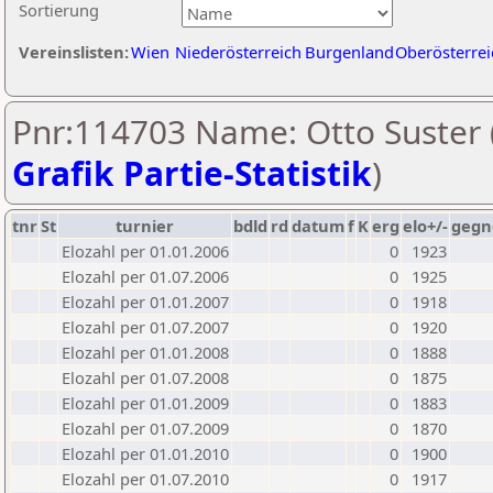
Sortierung
Vereinslisten:
Wien
Niederösterreich
Burgenland
Oberösterrei
Pnr:114703 Name: Otto Suster 
Grafik Partie-Statistik
)
tnr
St
turnier
bdld
rd
datum
f
K
erg
elo+/-
gegn
Elozahl per 01.01.2006
0
1923
Elozahl per 01.07.2006
0
1925
Elozahl per 01.01.2007
0
1918
Elozahl per 01.07.2007
0
1920
Elozahl per 01.01.2008
0
1888
Elozahl per 01.07.2008
0
1875
Elozahl per 01.01.2009
0
1883
Elozahl per 01.07.2009
0
1870
Elozahl per 01.01.2010
0
1900
Elozahl per 01.07.2010
0
1917