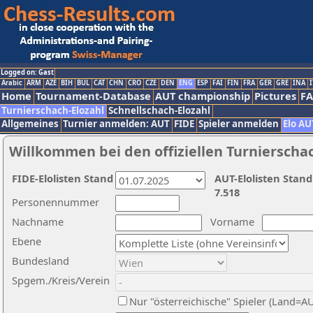
Logged on: Gast
Arabic
ARM
AZE
BIH
BUL
CAT
CHN
CRO
CZE
DEN
ENG
ESP
FAI
FIN
FRA
GER
GRE
INA
I
Home
Tournament-Database
AUT championship
Pictures
F
Turnierschach-Elozahl
Schnellschach-Elozahl
Allgemeines
Turnier anmelden: AUT
FIDE
Spieler anmelden
Elo AU
Willkommen bei den offiziellen Turnierscha
FIDE-Elolisten Stand
AUT-Elolisten Stand
7.518
Personennummer
Nachname
Vorname
Ebene
Bundesland
Spgem./Kreis/Verein
Nur "österreichische" Spieler (Land=A