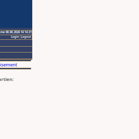
ime 08.08.2026 14:14:21
Login
Logout
artien: