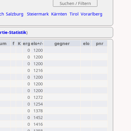
ch
Salzburg
Steiermark
Kärnten
Tirol
Vorarlberg
rtie-Statistik
)
tum
f
K
erg
elo+/-
gegner
elo
pnr
0
1200
0
1200
0
1200
0
1216
0
1200
0
1200
0
1200
0
1272
0
1254
0
1378
0
1452
0
1416
0
1358