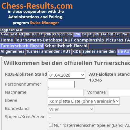
Logged on: Gast
Arabic
ARM
AZE
BIH
BUL
CAT
CHN
CRO
CZE
DEN
ENG
ESP
FAI
FIN
FRA
GER
GRE
INA
I
Home
Tournament-Database
AUT championship
Pictures
F
Turnierschach-Elozahl
Schnellschach-Elozahl
Allgemeines
Turnier anmelden: AUT
FIDE
Spieler anmelden
Elo AU
Willkommen bei den offiziellen Turnierscha
FIDE-Elolisten Stand
AUT-Elolisten Stand
13.945
Personennummer
Nachname
Vorname
Ebene
Bundesland
Spgem./Kreis/Verein
Nur "österreichische" Spieler (Land=A