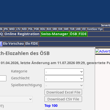
Servert
TA
JPN
MKD
LTU
NED
POL
POR
ROU
RUS
SRB
SVK
SWE
TUR
UKR
VIE
FontSize:11pt
AQ
Online Registration
Swiss-Manager
ÖSB
FIDE
T
Elo Vorschau
Elo FIDE
ch-Elozahlen des ÖSB
 01.04.2026, letzte Änderung am 11.07.2026 09:29, gewertete P
Kategorie
Geschlecht
Spielberechtigung
Top 100
UT)