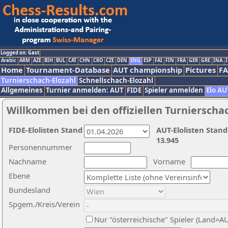
Logged on: Gast
Arabic
ARM
AZE
BIH
BUL
CAT
CHN
CRO
CZE
DEN
ENG
ESP
FAI
FIN
FRA
GER
GRE
INA
I
Home
Tournament-Database
AUT championship
Pictures
F
Turnierschach-Elozahl
Schnellschach-Elozahl
Allgemeines
Turnier anmelden: AUT
FIDE
Spieler anmelden
Elo AU
Willkommen bei den offiziellen Turnierscha
FIDE-Elolisten Stand
AUT-Elolisten Stand
13.945
Personennummer
Nachname
Vorname
Ebene
Bundesland
Spgem./Kreis/Verein
Nur "österreichische" Spieler (Land=A