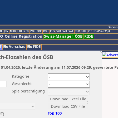
Servert
TA
JPN
MKD
LTU
NED
POL
POR
ROU
RUS
SRB
SVK
SWE
TUR
UKR
VIE
FontSize:11pt
AQ
Online Registration
Swiss-Manager
ÖSB
FIDE
T
Elo Vorschau
Elo FIDE
ch-Elozahlen des ÖSB
 01.04.2026, letzte Änderung am 11.07.2026 09:29, gewertete P
Kategorie
Geschlecht
Spielberechtigung
Top 100
UT)