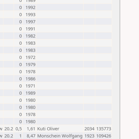
0
1989
0
1992
0
1993
0
1997
0
1991
0
1982
0
1983
0
1983
0
1972
0
1979
0
1978
0
1986
0
1971
0
1989
0
1980
0
1980
0
1978
0
1980
w
20.2
0,5
1,61
Kuti Oliver
2034
135773
w
20.2
1
8,47
Monschein Wolfgang
1923
109426