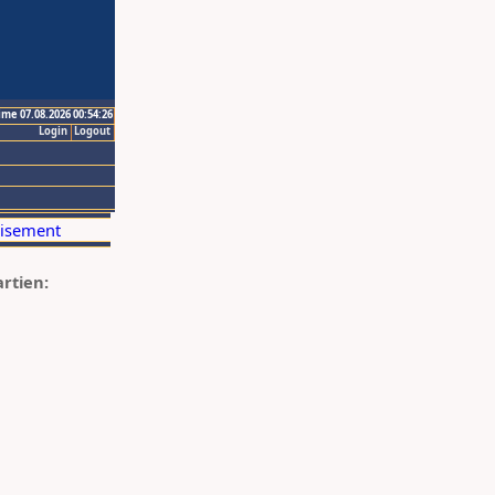
ime 07.08.2026 00:54:26
Login
Logout
artien: