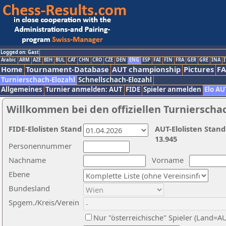
Logged on: Gast
Arabic
ARM
AZE
BIH
BUL
CAT
CHN
CRO
CZE
DEN
ENG
ESP
FAI
FIN
FRA
GER
GRE
INA
I
Home
Tournament-Database
AUT championship
Pictures
F
Turnierschach-Elozahl
Schnellschach-Elozahl
Allgemeines
Turnier anmelden: AUT
FIDE
Spieler anmelden
Elo AU
Willkommen bei den offiziellen Turnierscha
FIDE-Elolisten Stand
AUT-Elolisten Stand
13.945
Personennummer
Nachname
Vorname
Ebene
Bundesland
Spgem./Kreis/Verein
Nur "österreichische" Spieler (Land=A