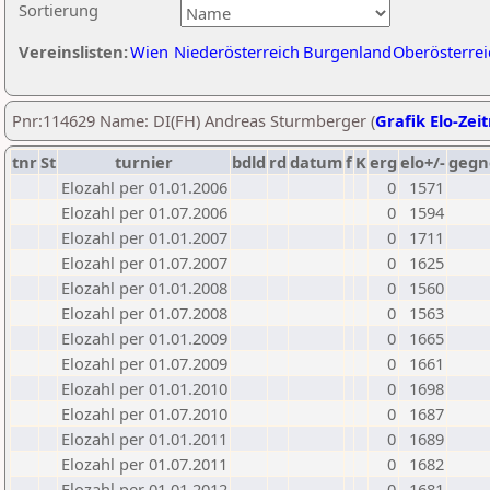
Sortierung
Vereinslisten:
Wien
Niederösterreich
Burgenland
Oberösterrei
Pnr:114629 Name: DI(FH) Andreas Sturmberger (
Grafik Elo-Zei
tnr
St
turnier
bdld
rd
datum
f
K
erg
elo+/-
gegn
Elozahl per 01.01.2006
0
1571
Elozahl per 01.07.2006
0
1594
Elozahl per 01.01.2007
0
1711
Elozahl per 01.07.2007
0
1625
Elozahl per 01.01.2008
0
1560
Elozahl per 01.07.2008
0
1563
Elozahl per 01.01.2009
0
1665
Elozahl per 01.07.2009
0
1661
Elozahl per 01.01.2010
0
1698
Elozahl per 01.07.2010
0
1687
Elozahl per 01.01.2011
0
1689
Elozahl per 01.07.2011
0
1682
Elozahl per 01.01.2012
0
1681