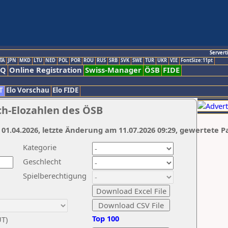
Servert
TA
JPN
MKD
LTU
NED
POL
POR
ROU
RUS
SRB
SVK
SWE
TUR
UKR
VIE
FontSize:11pt
AQ
Online Registration
Swiss-Manager
ÖSB
FIDE
T
Elo Vorschau
Elo FIDE
ch-Elozahlen des ÖSB
 01.04.2026, letzte Änderung am 11.07.2026 09:29, gewertete P
Kategorie
Geschlecht
Spielberechtigung
Top 100
UT)