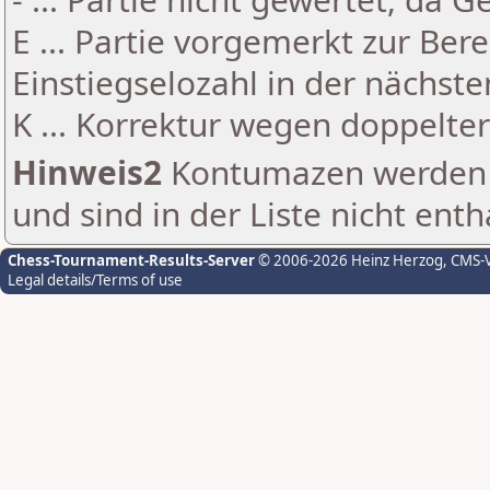
E ... Partie vorgemerkt zur Be
Einstiegselozahl in der nächst
K ... Korrektur wegen doppelt
Hinweis2
Kontumazen werden g
und sind in der Liste nicht enth
Chess-Tournament-Results-Server
© 2006-2026 Heinz Herzog
, CMS-
Legal details/Terms of use