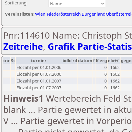
Sortierung
Vereinslisten:
Wien
Niederösterreich
Burgenland
Oberösterrei
Pnr:114610 Name: Christoph St
Zeitreihe
,
Grafik Partie-Statis
tnr
St
turnier
bdld
rd
datum
f
K
erg
elo+/-
gegn
Elozahl per 01.01.2006
0
1662
Elozahl per 01.07.2006
0
1662
Elozahl per 01.01.2007
0
1662
Elozahl per 01.07.2007
0
1662
Hinweis1
Wertebereich Feld St 
blank ... Partie gewertet in akt
V ... Partie gewertet in Vorperi
- ... Partie nicht gewertet, da 