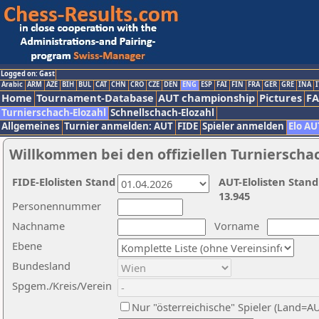
Logged on: Gast
Arabic
ARM
AZE
BIH
BUL
CAT
CHN
CRO
CZE
DEN
ENG
ESP
FAI
FIN
FRA
GER
GRE
INA
I
Home
Tournament-Database
AUT championship
Pictures
F
Turnierschach-Elozahl
Schnellschach-Elozahl
Allgemeines
Turnier anmelden: AUT
FIDE
Spieler anmelden
Elo AU
Willkommen bei den offiziellen Turnierscha
FIDE-Elolisten Stand
AUT-Elolisten Stand
13.945
Personennummer
Nachname
Vorname
Ebene
Bundesland
Spgem./Kreis/Verein
Nur "österreichische" Spieler (Land=A