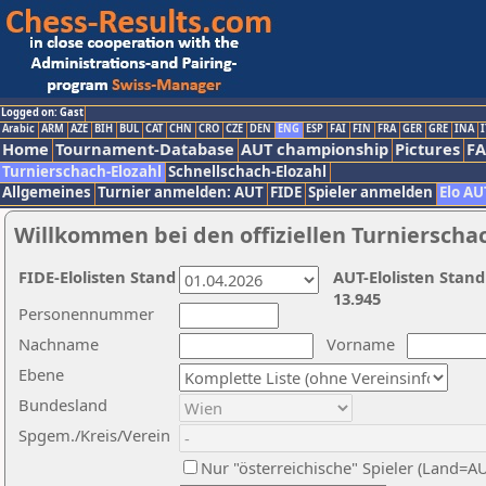
Logged on: Gast
Arabic
ARM
AZE
BIH
BUL
CAT
CHN
CRO
CZE
DEN
ENG
ESP
FAI
FIN
FRA
GER
GRE
INA
I
Home
Tournament-Database
AUT championship
Pictures
F
Turnierschach-Elozahl
Schnellschach-Elozahl
Allgemeines
Turnier anmelden: AUT
FIDE
Spieler anmelden
Elo AU
Willkommen bei den offiziellen Turnierscha
FIDE-Elolisten Stand
AUT-Elolisten Stand
13.945
Personennummer
Nachname
Vorname
Ebene
Bundesland
Spgem./Kreis/Verein
Nur "österreichische" Spieler (Land=A