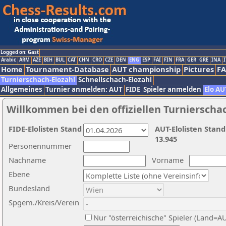
Logged on: Gast
Arabic
ARM
AZE
BIH
BUL
CAT
CHN
CRO
CZE
DEN
ENG
ESP
FAI
FIN
FRA
GER
GRE
INA
I
Home
Tournament-Database
AUT championship
Pictures
F
Turnierschach-Elozahl
Schnellschach-Elozahl
Allgemeines
Turnier anmelden: AUT
FIDE
Spieler anmelden
Elo AU
Willkommen bei den offiziellen Turnierscha
FIDE-Elolisten Stand
AUT-Elolisten Stand
13.945
Personennummer
Nachname
Vorname
Ebene
Bundesland
Spgem./Kreis/Verein
Nur "österreichische" Spieler (Land=A