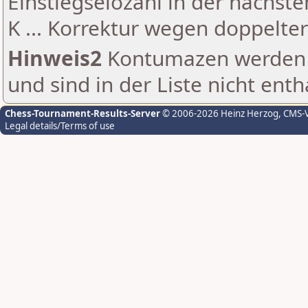
Einstiegselozahl in der nächst
K ... Korrektur wegen doppelt
Hinweis2
Kontumazen werden g
und sind in der Liste nicht enth
Chess-Tournament-Results-Server
© 2006-2026 Heinz Herzog
, CMS-
Legal details/Terms of use