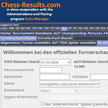
Logged on: Gast
Arabic
ARM
AZE
BIH
BUL
CAT
CHN
CRO
CZE
DEN
ENG
ESP
FAI
FIN
FRA
GER
GRE
INA
I
Home
Tournament-Database
AUT championship
Pictures
F
Turnierschach-Elozahl
Schnellschach-Elozahl
Allgemeines
Turnier anmelden: AUT
FIDE
Spieler anmelden
Elo AU
Willkommen bei den offiziellen Turnierscha
FIDE-Elolisten Stand
AUT-Elolisten Stand
13.945
Personennummer
Nachname
Vorname
Ebene
Bundesland
Spgem./Kreis/Verein
Nur "österreichische" Spieler (Land=A