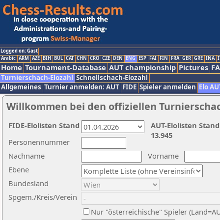
Logged on: Gast
Arabic
ARM
AZE
BIH
BUL
CAT
CHN
CRO
CZE
DEN
ENG
ESP
FAI
FIN
FRA
GER
GRE
INA
I
Home
Tournament-Database
AUT championship
Pictures
F
Turnierschach-Elozahl
Schnellschach-Elozahl
Allgemeines
Turnier anmelden: AUT
FIDE
Spieler anmelden
Elo AU
Willkommen bei den offiziellen Turnierscha
FIDE-Elolisten Stand
AUT-Elolisten Stand
13.945
Personennummer
Nachname
Vorname
Ebene
Bundesland
Spgem./Kreis/Verein
Nur "österreichische" Spieler (Land=A