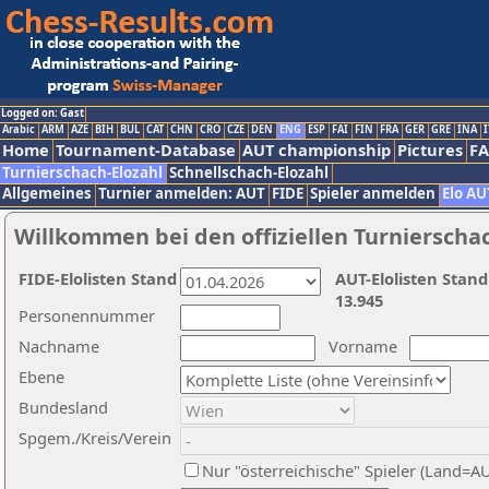
Logged on: Gast
Arabic
ARM
AZE
BIH
BUL
CAT
CHN
CRO
CZE
DEN
ENG
ESP
FAI
FIN
FRA
GER
GRE
INA
I
Home
Tournament-Database
AUT championship
Pictures
F
Turnierschach-Elozahl
Schnellschach-Elozahl
Allgemeines
Turnier anmelden: AUT
FIDE
Spieler anmelden
Elo AU
Willkommen bei den offiziellen Turnierscha
FIDE-Elolisten Stand
AUT-Elolisten Stand
13.945
Personennummer
Nachname
Vorname
Ebene
Bundesland
Spgem./Kreis/Verein
Nur "österreichische" Spieler (Land=A