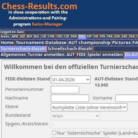
Logged on: Gast
Arabic
ARM
AZE
BIH
BUL
CAT
CHN
CRO
CZE
DEN
ENG
ESP
FAI
FIN
FRA
GER
GRE
INA
I
Home
Tournament-Database
AUT championship
Pictures
F
Turnierschach-Elozahl
Schnellschach-Elozahl
Allgemeines
Turnier anmelden: AUT
FIDE
Spieler anmelden
Elo AU
Willkommen bei den offiziellen Turnierscha
FIDE-Elolisten Stand
AUT-Elolisten Stand
13.945
Personennummer
Nachname
Vorname
Ebene
Bundesland
Spgem./Kreis/Verein
Nur "österreichische" Spieler (Land=A