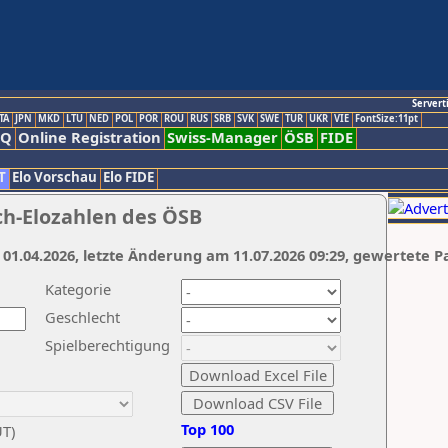
Servert
TA
JPN
MKD
LTU
NED
POL
POR
ROU
RUS
SRB
SVK
SWE
TUR
UKR
VIE
FontSize:11pt
AQ
Online Registration
Swiss-Manager
ÖSB
FIDE
T
Elo Vorschau
Elo FIDE
ch-Elozahlen des ÖSB
 01.04.2026, letzte Änderung am 11.07.2026 09:29, gewertete P
Kategorie
Geschlecht
Spielberechtigung
Top 100
UT)