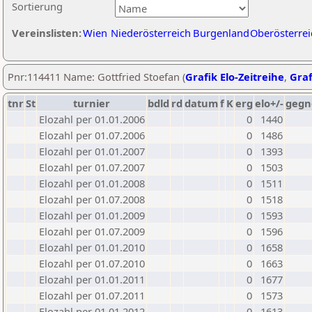
Sortierung
Vereinslisten:
Wien
Niederösterreich
Burgenland
Oberösterrei
Pnr:114411 Name: Gottfried Stoefan (
Grafik Elo-Zeitreihe
,
Graf
tnr
St
turnier
bdld
rd
datum
f
K
erg
elo+/-
gegn
Elozahl per 01.01.2006
0
1440
Elozahl per 01.07.2006
0
1486
Elozahl per 01.01.2007
0
1393
Elozahl per 01.07.2007
0
1503
Elozahl per 01.01.2008
0
1511
Elozahl per 01.07.2008
0
1518
Elozahl per 01.01.2009
0
1593
Elozahl per 01.07.2009
0
1596
Elozahl per 01.01.2010
0
1658
Elozahl per 01.07.2010
0
1663
Elozahl per 01.01.2011
0
1677
Elozahl per 01.07.2011
0
1573
Elozahl per 01.01.2012
0
1613