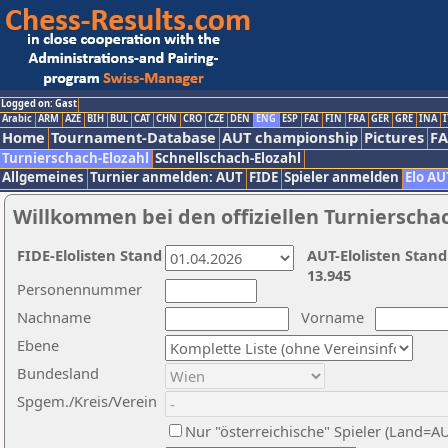
Logged on: Gast
Arabic
ARM
AZE
BIH
BUL
CAT
CHN
CRO
CZE
DEN
ENG
ESP
FAI
FIN
FRA
GER
GRE
INA
I
Home
Tournament-Database
AUT championship
Pictures
F
Turnierschach-Elozahl
Schnellschach-Elozahl
Allgemeines
Turnier anmelden: AUT
FIDE
Spieler anmelden
Elo AU
Willkommen bei den offiziellen Turnierscha
FIDE-Elolisten Stand
AUT-Elolisten Stand
13.945
Personennummer
Nachname
Vorname
Ebene
Bundesland
Spgem./Kreis/Verein
Nur "österreichische" Spieler (Land=A