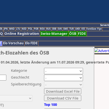
Servert
TA
JPN
MKD
LTU
NED
POL
POR
ROU
RUS
SRB
SVK
SWE
TUR
UKR
VIE
FontSize:11pt
AQ
Online Registration
Swiss-Manager
ÖSB
FIDE
T
Elo Vorschau
Elo FIDE
ch-Elozahlen des ÖSB
 01.04.2026, letzte Änderung am 11.07.2026 09:29, gewertete P
Kategorie
Geschlecht
Spielberechtigung
Top 100
UT)