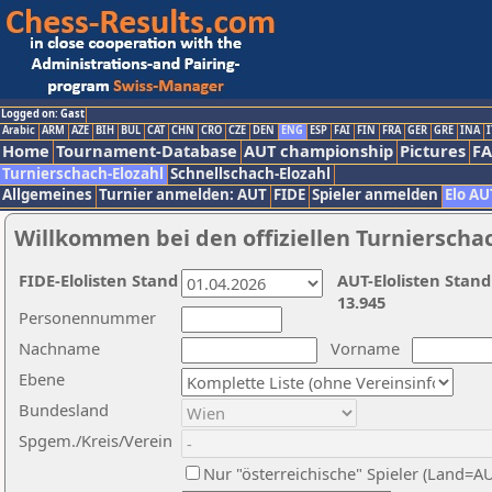
Logged on: Gast
Arabic
ARM
AZE
BIH
BUL
CAT
CHN
CRO
CZE
DEN
ENG
ESP
FAI
FIN
FRA
GER
GRE
INA
I
Home
Tournament-Database
AUT championship
Pictures
F
Turnierschach-Elozahl
Schnellschach-Elozahl
Allgemeines
Turnier anmelden: AUT
FIDE
Spieler anmelden
Elo AU
Willkommen bei den offiziellen Turnierscha
FIDE-Elolisten Stand
AUT-Elolisten Stand
13.945
Personennummer
Nachname
Vorname
Ebene
Bundesland
Spgem./Kreis/Verein
Nur "österreichische" Spieler (Land=A