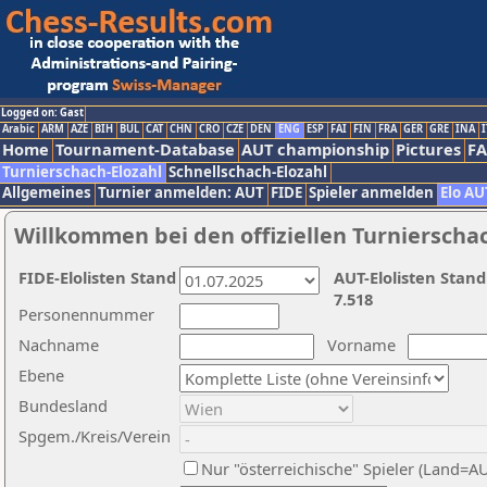
Logged on: Gast
Arabic
ARM
AZE
BIH
BUL
CAT
CHN
CRO
CZE
DEN
ENG
ESP
FAI
FIN
FRA
GER
GRE
INA
I
Home
Tournament-Database
AUT championship
Pictures
F
Turnierschach-Elozahl
Schnellschach-Elozahl
Allgemeines
Turnier anmelden: AUT
FIDE
Spieler anmelden
Elo AU
Willkommen bei den offiziellen Turnierscha
FIDE-Elolisten Stand
AUT-Elolisten Stand
7.518
Personennummer
Nachname
Vorname
Ebene
Bundesland
Spgem./Kreis/Verein
Nur "österreichische" Spieler (Land=A