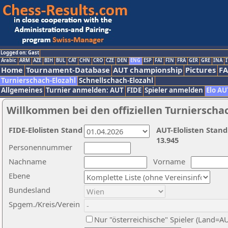
Logged on: Gast
Arabic
ARM
AZE
BIH
BUL
CAT
CHN
CRO
CZE
DEN
ENG
ESP
FAI
FIN
FRA
GER
GRE
INA
I
Home
Tournament-Database
AUT championship
Pictures
F
Turnierschach-Elozahl
Schnellschach-Elozahl
Allgemeines
Turnier anmelden: AUT
FIDE
Spieler anmelden
Elo AU
Willkommen bei den offiziellen Turnierscha
FIDE-Elolisten Stand
AUT-Elolisten Stand
13.945
Personennummer
Nachname
Vorname
Ebene
Bundesland
Spgem./Kreis/Verein
Nur "österreichische" Spieler (Land=A