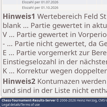
Elozahl per 01.07.2026
Elozahl per 01.10.2026
Hinweis1
Wertebereich Feld St 
blank ... Partie gewertet in akt
V ... Partie gewertet in Vorperi
- ... Partie nicht gewertet, da 
E ... Partie vorgemerkt zur Be
Einstiegselozahl in der nächst
K ... Korrektur wegen doppelt
Hinweis2
Kontumazen werden g
und sind in der Liste nicht enth
Chess-Tournament-Results-Server
© 2006-2026 Heinz Herzog
, CMS-
Legal details/Terms of use