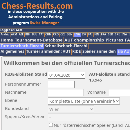
Logged on: Gast
Arabic
ARM
AZE
BIH
BUL
CAT
CHN
CRO
CZE
DEN
ENG
ESP
FAI
FIN
FRA
GER
GRE
INA
I
Home
Tournament-Database
AUT championship
Pictures
F
Turnierschach-Elozahl
Schnellschach-Elozahl
Allgemeines
Turnier anmelden: AUT
FIDE
Spieler anmelden
Elo AU
Willkommen bei den offiziellen Turnierscha
FIDE-Elolisten Stand
AUT-Elolisten Stand
13.945
Personennummer
Nachname
Vorname
Ebene
Bundesland
Spgem./Kreis/Verein
Nur "österreichische" Spieler (Land=A